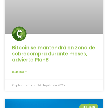
Bitcoin se mantendrá en zona de
sobrecompra durante meses,
advierte PlanB
LEER MÁS »
Criptoinforme
24 de julio de 2025
BITCOIN