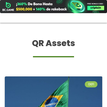
Ir
al
contenido
QR Assets
DEFI