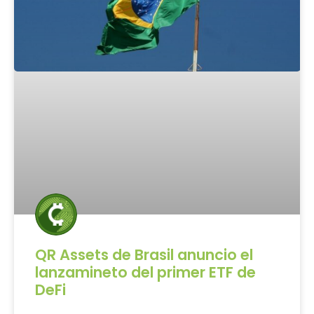
QR Assets de Brasil anuncio el
lanzamineto del primer ETF de
DeFi