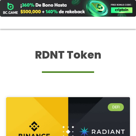
Ir
al
contenido
RDNT Token
DEFI