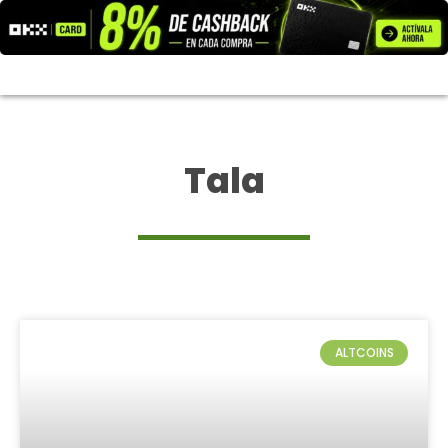
Ir
al
contenido
Tala
ALTCOINS