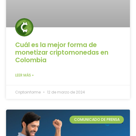
Cuál es la mejor forma de
monetizar criptomonedas en
Colombia
LEER MÁS »
Criptoinforme
12 de marzo de 2024
COMUNICADO DE PRENSA