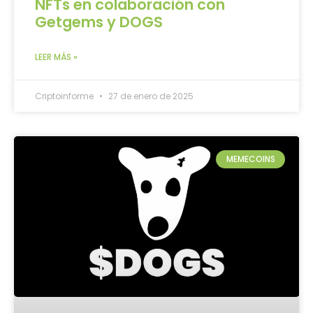
NFTs en colaboración con
Getgems y DOGS
LEER MÁS »
Criptoinforme
27 de enero de 2025
MEMECOINS