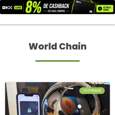
Ir
al
contenido
World Chain
TUTORIALES