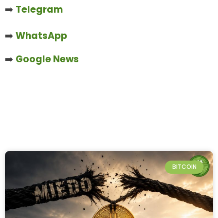
➡️
Telegram
➡️
WhatsApp
➡️
Google News
BITCOIN