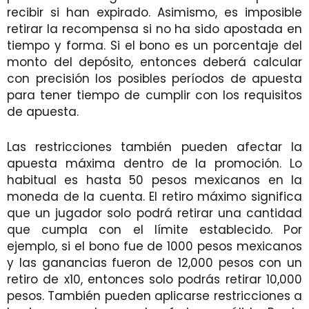
recibir si han expirado. Asimismo, es imposible
retirar la recompensa si no ha sido apostada en
tiempo y forma. Si el bono es un porcentaje del
monto del depósito, entonces deberá calcular
con precisión los posibles períodos de apuesta
para tener tiempo de cumplir con los requisitos
de apuesta.
Las restricciones también pueden afectar la
apuesta máxima dentro de la promoción. Lo
habitual es hasta 50 pesos mexicanos en la
moneda de la cuenta. El retiro máximo significa
que un jugador solo podrá retirar una cantidad
que cumpla con el límite establecido. Por
ejemplo, si el bono fue de 1000 pesos mexicanos
y las ganancias fueron de 12,000 pesos con un
retiro de x10, entonces solo podrás retirar 10,000
pesos. También pueden aplicarse restricciones a