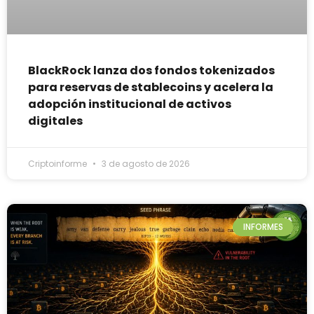
BlackRock lanza dos fondos tokenizados
para reservas de stablecoins y acelera la
adopción institucional de activos
digitales
Criptoinforme
3 de agosto de 2026
INFORMES