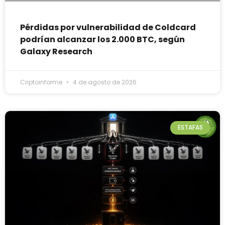
Pérdidas por vulnerabilidad de Coldcard
podrían alcanzar los 2.000 BTC, según
Galaxy Research
Criptoinforme
4 de agosto de 2026
ESTAFAS