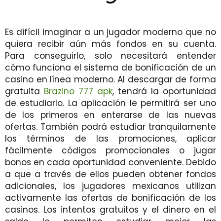
Es difícil imaginar a un jugador moderno que no
quiera recibir aún más fondos en su cuenta.
Para conseguirlo, solo necesitará entender
cómo funciona el sistema de bonificación de un
casino en línea moderno. Al descargar de forma
gratuita
Brazino 777 apk
, tendrá la oportunidad
de estudiarlo. La aplicación le permitirá ser uno
de los primeros en enterarse de las nuevas
ofertas. También podrá estudiar tranquilamente
los términos de las promociones, aplicar
fácilmente códigos promocionales o jugar
bonos en cada oportunidad conveniente. Debido
a que a través de ellos pueden obtener fondos
adicionales, los jugadores mexicanos utilizan
activamente las ofertas de bonificación de los
casinos. Los intentos gratuitos y el dinero en el