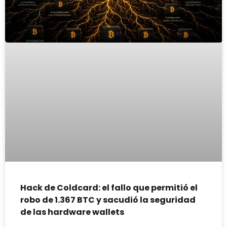
Hack de Coldcard: el fallo que permitió el
robo de 1.367 BTC y sacudió la seguridad
de las hardware wallets