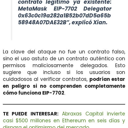
contrato legítimo ya existente:
MetaMask EIP-7702 Delegator
0x63c0c19a282a1B52b07dD5a65b
58948A07DAE32B”, explicó Xian.
La clave del ataque no fue un contrato falso,
sino el uso astuto de un contrato auténtico con
permisos maliciosamente delegados. Esto
sugiere que incluso si los usuarios son
cuidadosos al verificar contratos,
podrían estar
en peligro si no comprenden completamente
cómo funciona EIP-7702
.
TE PUEDE INTERESAR:
Abraxas Capital invierte
casi $500 millones en Ethereum en seis días y
dispara el optimismo del mercado