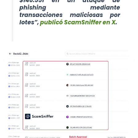
$146.551 en un ataque de
phishing mediante
transacciones maliciosas por
lotes”,
publicó ScamSniffer en X
.