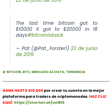
22 de junio de 2019
The last time bitcoin got to
$10000 it got to $20000 in 18
days
#bitcoinisback
— Pat (@Pat_Forster1)
22 de junio
de 2019
BITCOIN
,
BTC
,
MERCADO ALCISTA
,
TENDENCIA
GANA HASTA $10.000
por crear tu cuenta en la mejor
plataforma para traders de criptomonedas.
HAZ
CLIC
AQUÍ:
https://shorturl.at/unWl3