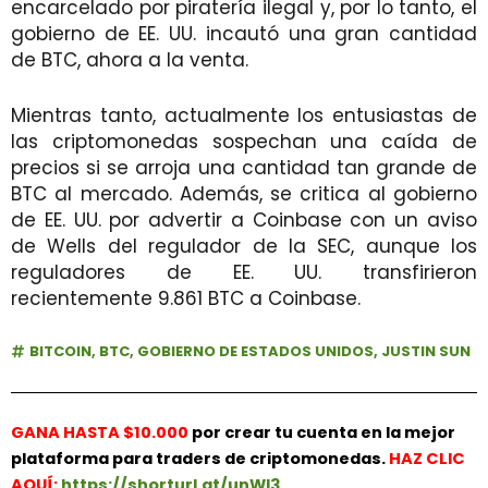
encarcelado por piratería ilegal y, por lo tanto, el
gobierno de EE. UU. incautó una gran cantidad
de BTC, ahora a la venta.
Mientras tanto, actualmente los entusiastas de
las criptomonedas sospechan una caída de
precios si se arroja una cantidad tan grande de
BTC al mercado. Además, se critica al gobierno
de EE. UU. por advertir a Coinbase con un aviso
de Wells del regulador de la SEC, aunque los
reguladores de EE. UU. transfirieron
recientemente 9.861 BTC a Coinbase.
BITCOIN
,
BTC
,
GOBIERNO DE ESTADOS UNIDOS
,
JUSTIN SUN
GANA HASTA $10.000
por crear tu cuenta en la mejor
plataforma para traders de criptomonedas.
HAZ
CLIC
AQUÍ:
https://shorturl.at/unWl3