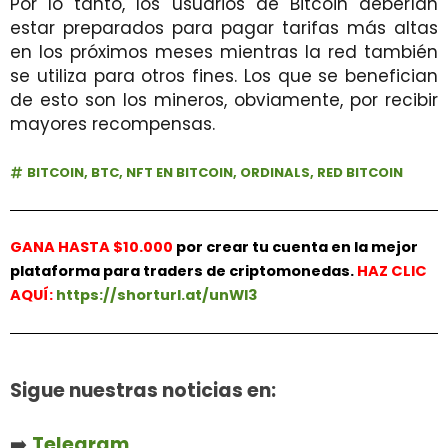
Por lo tanto, los usuarios de Bitcoin deberían
estar preparados para pagar tarifas más altas
en los próximos meses mientras la red también
se utiliza para otros fines. Los que se benefician
de esto son los mineros, obviamente, por recibir
mayores recompensas.
BITCOIN
,
BTC
,
NFT EN BITCOIN
,
ORDINALS
,
RED BITCOIN
GANA HASTA $10.000
por crear tu cuenta en la mejor
plataforma para traders de criptomonedas.
HAZ
CLIC
AQUÍ:
https://shorturl.at/unWl3
Sigue nuestras noticias en:
➡️
Telegram