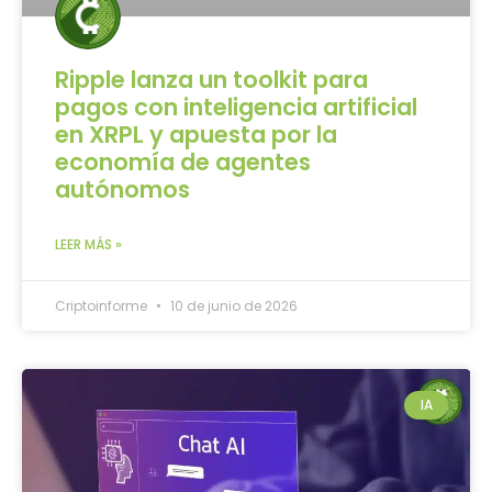
Ripple lanza un toolkit para
pagos con inteligencia artificial
en XRPL y apuesta por la
economía de agentes
autónomos
LEER MÁS »
Criptoinforme
10 de junio de 2026
IA