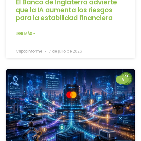
El Banco de Inglaterra advierte
que la IA aumenta los riesgos
para la estabilidad financiera
LEER MÁS »
Criptoinforme
7 de julio de 2026
IA