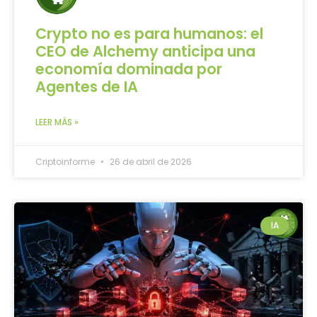
Crypto no es para humanos: el
CEO de Alchemy anticipa una
economía dominada por
Agentes de IA
LEER MÁS »
Criptoinforme
26 de abril de 2026
IA