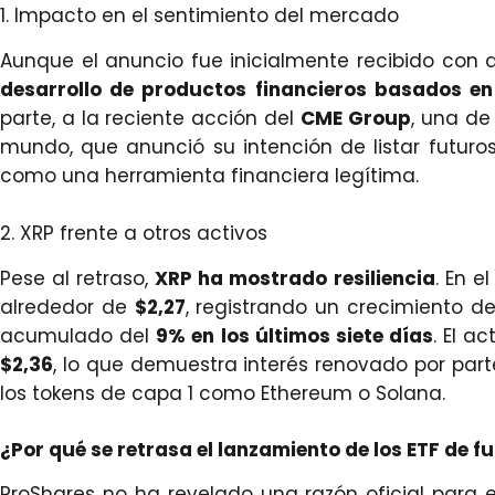
1. Impacto en el sentimiento del mercado
Aunque el anuncio fue inicialmente recibido con
desarrollo de productos financieros basados en
parte, a la reciente acción del
CME Group
, una de
mundo, que anunció su intención de listar futuro
como una herramienta financiera legítima.
2. XRP frente a otros activos
Pese al retraso,
XRP ha mostrado resiliencia
. En e
alrededor de
$2,27
, registrando un crecimiento d
acumulado del
9% en los últimos siete días
. El a
$2,36
, lo que demuestra interés renovado por parte
los tokens de capa 1 como Ethereum o Solana.
¿Por qué se retrasa el lanzamiento de los ETF de f
ProShares no ha revelado una razón oficial para e