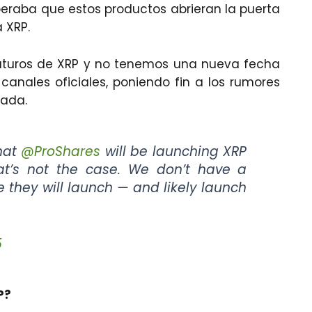
peraba que estos productos abrieran la puerta
 XRP.
futuros de XRP y no tenemos una nueva fecha
 canales oficiales, poniendo fin a los rumores
mada.
that
@ProShares
will be launching XRP
hat’s not the case. We don’t have a
 they will launch — and likely launch
5
P?