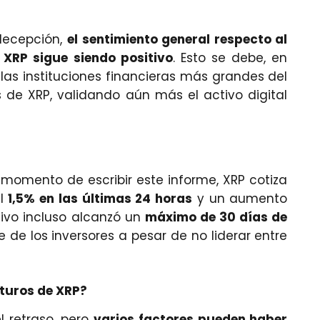
 decepción,
el sentimiento general respecto al
 XRP sigue siendo positivo
. Esto se debe, en
 las instituciones financieras más grandes del
s de XRP, validando aún más el activo digital
l momento de escribir este informe, XRP cotiza
el
1,5% en las últimas 24 horas
y un aumento
ctivo incluso alcanzó un
máximo de 30 días de
 de los inversores a pesar de no liderar entre
uturos de XRP?
l retraso, pero
varios factores pueden haber