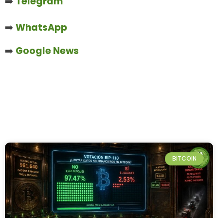
➡️
Telegram
➡️
WhatsApp
➡️
Google News
BITCOIN