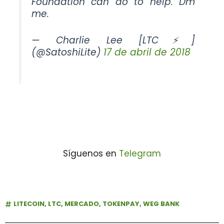
Foundation can do to help. Dm
me.
— Charlie Lee [LTC⚡]
(@SatoshiLite)
17 de abril de 2018
Síguenos en
Telegram
LITECOIN
,
LTC
,
MERCADO
,
TOKENPAY
,
WEG BANK