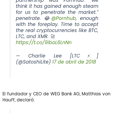
partnership was PornHub. “we
think it has gained enough steam
for us to penetrate the market.”
penetrate. 😂
@Pornhub
, enough
with the foreplay. Time to accept
the real cryptocurrencies like BTC,
LTC, and XMR. 🚀
https://t.co/9IboL6LnNn
— Charlie Lee [LTC⚡]
(@SatoshiLite)
17 de abril de 2018
El fundador y CEO de WEG Bank AG, Matthias von
Hauff, declaró: