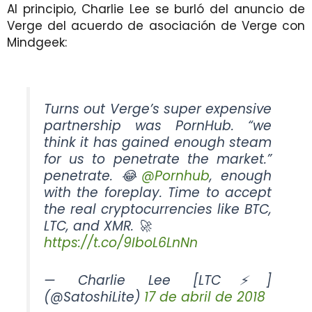
Al principio, Charlie Lee se burló del anuncio de
Verge del acuerdo de asociación de Verge con
Mindgeek:
Turns out Verge’s super expensive
partnership was PornHub. “we
think it has gained enough steam
for us to penetrate the market.”
penetrate. 😂
@Pornhub
, enough
with the foreplay. Time to accept
the real cryptocurrencies like BTC,
LTC, and XMR. 🚀
https://t.co/9IboL6LnNn
— Charlie Lee [LTC⚡]
(@SatoshiLite)
17 de abril de 2018