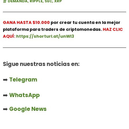
DEMANDA
,
RIPPLE
,
SEC
,
XRP
GANA HASTA $10.000
por crear tu cuenta en la mejor
plataforma para traders de criptomonedas.
HAZ
CLIC
AQUÍ:
https://shorturl.at/unWl3
Sigue nuestras noticias en:
➡️
Telegram
➡️
WhatsApp
➡️
Google News