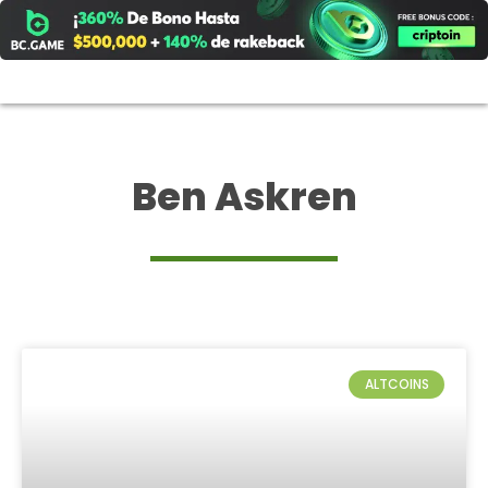
Ir
al
contenido
Ben Askren
ALTCOINS