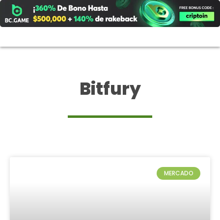
Ir
al
contenido
Bitfury
MERCADO