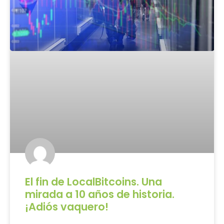
El fin de LocalBitcoins. Una
mirada a 10 años de historia.
¡Adiós vaquero!