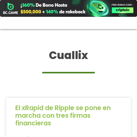
Ir
al
contenido
Cuallix
El xRapid de Ripple se pone en
marcha con tres firmas
financieras