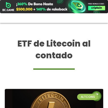
Ir
al
contenido
ETF de Litecoin al
contado
ALTCOINS