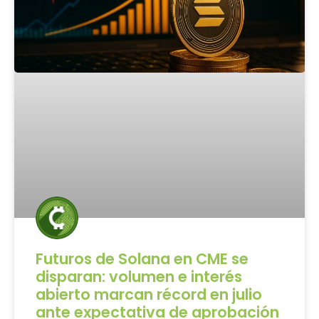
Futuros de Solana en CME se
disparan: volumen e interés
abierto marcan récord en julio
ante expectativa de aprobación