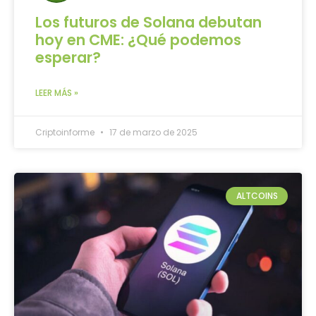
Los futuros de Solana debutan
hoy en CME: ¿Qué podemos
esperar?
LEER MÁS »
Criptoinforme
17 de marzo de 2025
ALTCOINS