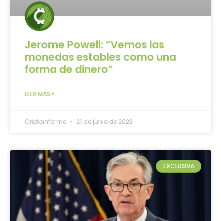
Jerome Powell: “Vemos las
monedas estables como una
forma de dinero”
LEER MÁS »
Criptoinforme
21 de junio de 2023
EXCLUSIVA