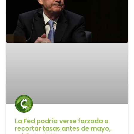
La Fed podría verse forzada a
recortar tasas antes de mayo,