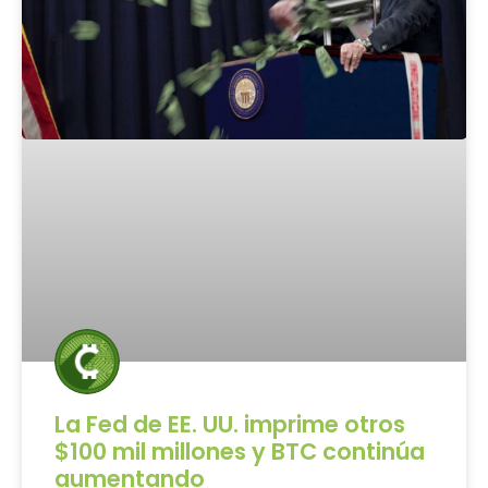
La Fed de EE. UU. imprime otros
$100 mil millones y BTC continúa
aumentando