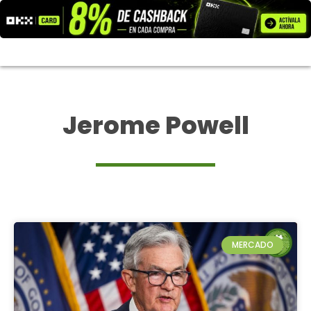
Ir
al
contenido
Jerome Powell
MERCADO