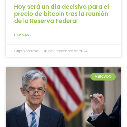
Hoy será un día decisivo para el
precio de bitcoin tras la reunión
de la Reserva Federal
LEER MÁS »
Criptoinforme
18 de septiembre de 2024
MERCADO