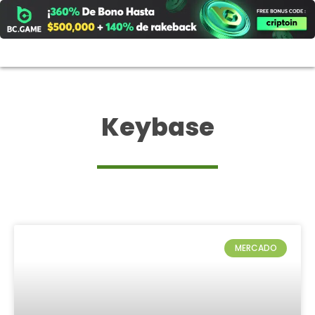
Ir
al
contenido
Keybase
MERCADO