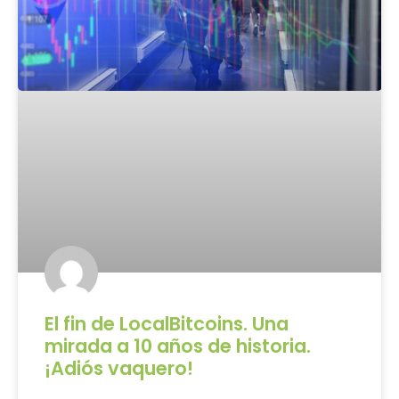
El fin de LocalBitcoins. Una
mirada a 10 años de historia.
¡Adiós vaquero!