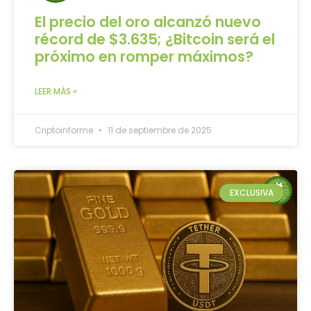
El precio del oro alcanzó nuevo
récord de $3.635; ¿Bitcoin será el
próximo en romper máximos?
LEER MÁS »
Criptoinforme
11 de septiembre de 2025
EXCLUSIVA