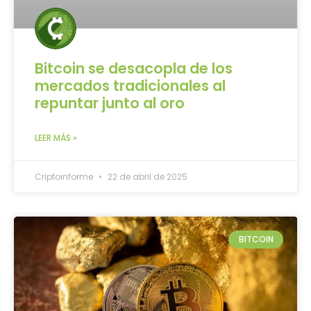
Bitcoin se desacopla de los
mercados tradicionales al
repuntar junto al oro
LEER MÁS »
Criptoinforme
22 de abril de 2025
BITCOIN