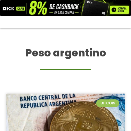
Ir
al
contenido
Peso argentino
BITCOIN