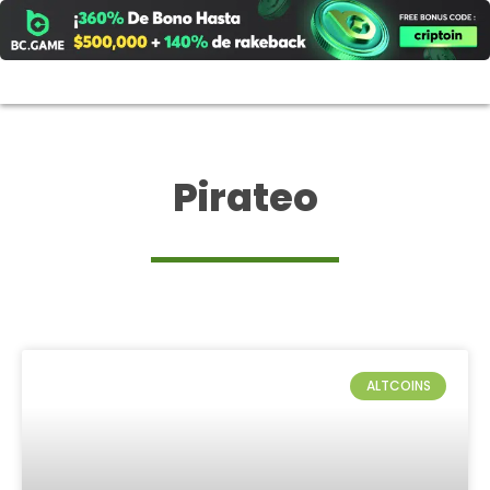
Ir
al
contenido
Pirateo
ALTCOINS