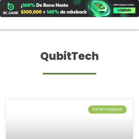
Ir
al
contenido
QubitTech
PATROCINADOS