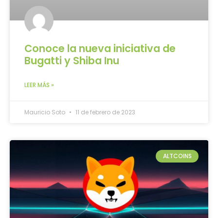
Conoce la nueva iniciativa de
Bugatti y Shiba Inu
LEER MÁS »
Mauricio Soto
11 de febrero de 2023
ALTCOINS