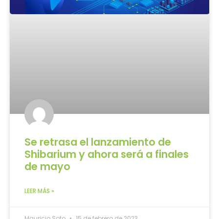
Se retrasa el lanzamiento de
Shibarium y ahora será a finales
de mayo
LEER MÁS »
Mauricio Soto
15 de febrero de 2023