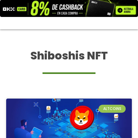
Ir
al
contenido
Shiboshis NFT
ALTCOINS