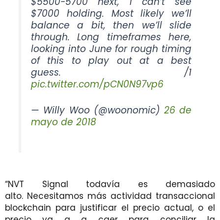
$5500-5700 next, I can’t see
$7000 holding. Most likely we’ll
balance a bit, then we’ll slide
through. Long timeframes here,
looking into June for rough timing
of this to play out at a best
guess. /1
pic.twitter.com/pCN0N97vp6
— Willy Woo (@woonomic)
26 de
mayo de 2018
“NVT Signal todavía es demasiado
alto. Necesitamos más actividad transaccional
blockchain para justificar el precio actual, o el
precio va a a caer para conciliar la