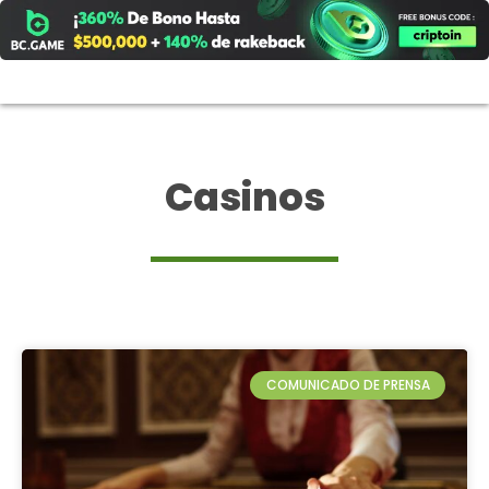
Ir
al
contenido
Casinos
COMUNICADO DE PRENSA