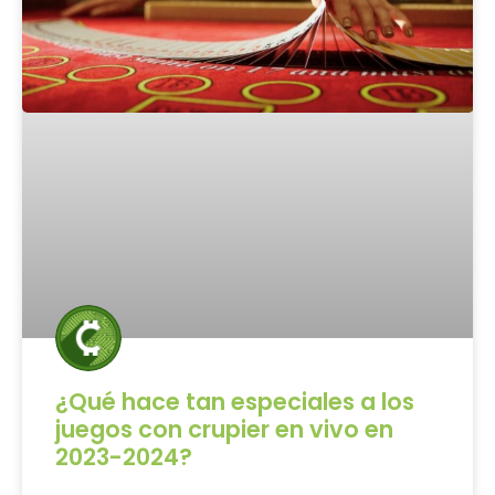
¿Qué hace tan especiales a los
juegos con crupier en vivo en
2023-2024?