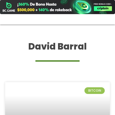
Ir
al
contenido
David Barral
BITCOIN