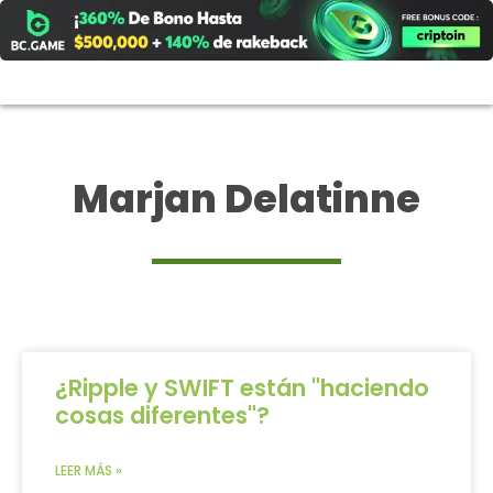
Ir
al
contenido
Marjan Delatinne
¿Ripple y SWIFT están "haciendo
cosas diferentes"?
LEER MÁS »