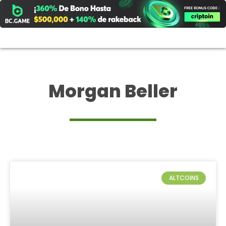
Ir
al
contenido
Morgan Beller
ALTCOINS