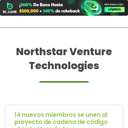
Ir
al
contenido
Northstar Venture
Technologies
14 nuevos miembros se unen al
proyecto de cadena de código