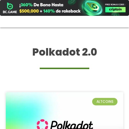
Ir
al
contenido
Polkadot 2.0
ALTCOINS