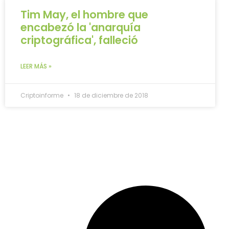
Tim May, el hombre que
encabezó la 'anarquía
criptográfica', falleció
LEER MÁS »
Criptoinforme
18 de diciembre de 2018