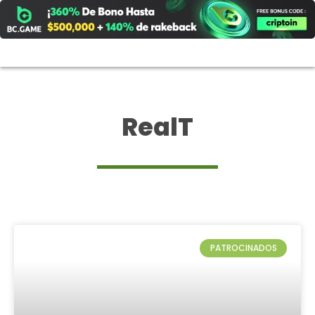
Ir
al
contenido
RealT
PATROCINADOS