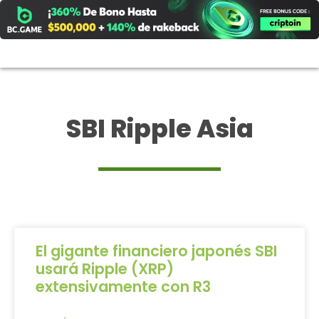
Ir
al
contenido
SBI Ripple Asia
El gigante financiero japonés SBI
usará Ripple (XRP)
extensivamente con R3