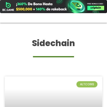
Ir
al
contenido
Sidechain
ALTCOINS