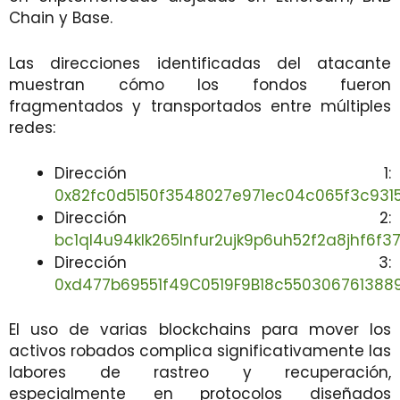
Chain y Base.
Las direcciones identificadas del atacante
muestran cómo los fondos fueron
fragmentados y transportados entre múltiples
redes:
Dirección 1:
0x82fc0d5150f3548027e971ec04c065f3c931
Dirección 2:
bc1ql4u94klk265lnfur2ujk9p6uh52f2a8jhf6f3
Dirección 3:
0xd477b69551f49C0519F9B18c550306761388
El uso de varias blockchains para mover los
activos robados complica significativamente las
labores de rastreo y recuperación,
especialmente en protocolos diseñados