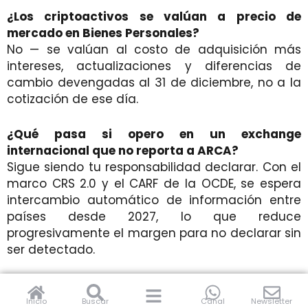
¿Los criptoactivos se valúan a precio de
mercado en Bienes Personales?
No — se valúan al costo de adquisición más
intereses, actualizaciones y diferencias de
cambio devengadas al 31 de diciembre, no a la
cotización de ese día.
¿Qué pasa si opero en un exchange
internacional que no reporta a ARCA?
Sigue siendo tu responsabilidad declarar. Con el
marco CRS 2.0 y el CARF de la OCDE, se espera
intercambio automático de información entre
países desde 2027, lo que reduce
progresivamente el margen para no declarar sin
ser detectado.
¿Todas las provincias cobran Ingresos Brutos
sobre criptomonedas?
Inicio
Buscar
Canal
Newsletter